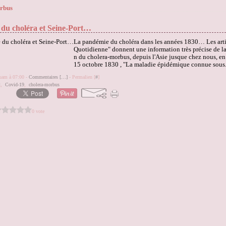
rbus
 du choléra et Seine-Port…
La pandémie du choléra dans les années 1830… Les arti
Quotidienne" donnent une information très précise de l
n du cholera-morbus, depuis l'Asie jusque chez nous, en
15 octobre 1830 , "La maladie épidémique connue sous.
quam à 07:00 -
Commentaires [
…
]
- Permalien [
#
]
t
,
Covid-19
,
cholera-morbus
0 vote