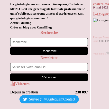
cholera-mo
La généalogie vue autrement... Antequam, Christiane
9 mai 2021
MENOT, est une généalogiste familiale professionnelle
La vague
qui n'oublie pas ses trente années d'expérience en tant
que généalogiste amateur...!
Accueil du blog
Créer un blog avec CanalBlog
Recherche
Posté par Ante
Tags:
Seine-Por
Vous aimez ?
Newsletter
Visiteurs
Depuis la création
238 097
Suivre @@AntequamContact