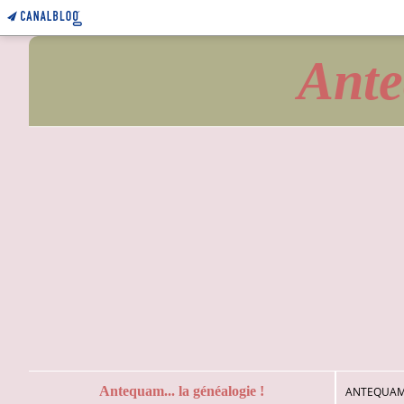
Ante
Antequam... la généalogie !
ANTEQUAM.