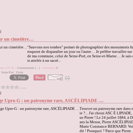
2
ur un cimetière…
"Sauvons nos tombes" permet de photographier des monuments fu
risquent de disparaître un jour ou l'autre… Je préfère travailler sur
de ma commune, celui de Seine-Port, en Seine-et-Marne… Je sais 
is attelée à un sacré...
quam à 07:00 -
Commentaires [
…
]
- Permalien [
#
]
,
Seine-Port
,
Etude
0 vote
2
ge Upro-G : un patronyme rare, ASCÉLIPIADE …
Trouver un patronyme rare dans
ie ?... J'ai choisi ASC É LIPIADE, 
ue Pierre ! Le 24 juillet 1884, à 
ans la Meuse, Pierre ASCÉLIPIA
Marie Constance BERNARD. Voilà
dit ! Pourquoi ? Parce que Pierre..