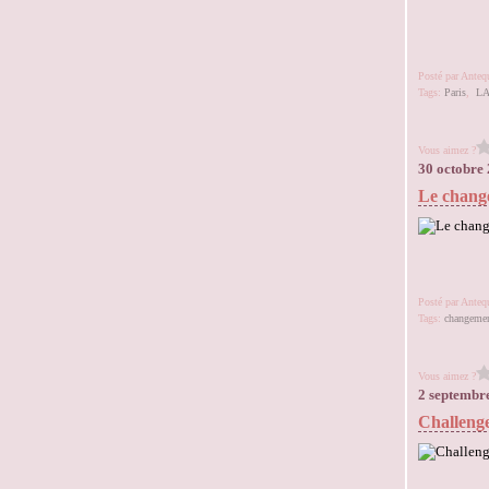
Posté par Ante
Tags:
Paris
,
LA
Vous aimez ?
30 octobre
Le chang
Posté par Ante
Tags:
changemen
Vous aimez ?
2 septembr
Challenge