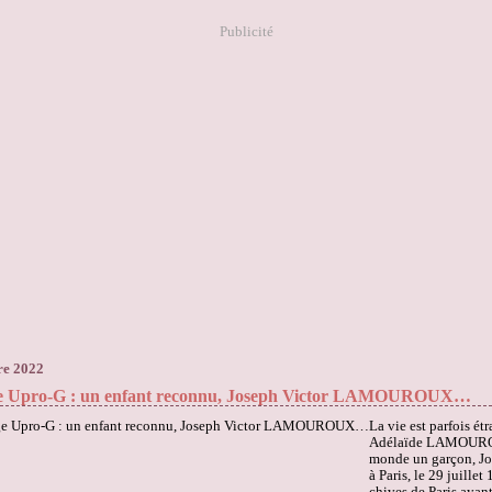
Publicité
re 2022
e Upro-G : un enfant reconnu, Joseph Victor LAMOUROUX…
La vie est parfois ét
Adélaïde LAMOURO
monde un garçon, Jo
à Paris, le 29 juillet
chives de Paris ayan