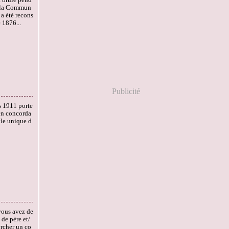
e la Commun
 a été recons
 1876...
Publicité
s 1911 porte
 en concorda
cle unique d
vous avez de
 de père et/
rcher un co