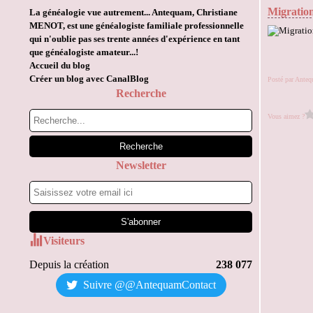
Migratio
La généalogie vue autrement... Antequam, Christiane
MENOT, est une généalogiste familiale professionnelle
qui n'oublie pas ses trente années d'expérience en tant
que généalogiste amateur...!
Accueil du blog
Créer un blog avec CanalBlog
Posté par Ante
Recherche
Vous aimez ?
Newsletter
Visiteurs
Depuis la création
238 077
Suivre @@AntequamContact