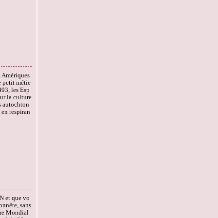
x Amériques
e petit métie
493, les Esp
r la culture
s autochton
en respiran
N et que vo
onnête, sans
rre Mondial