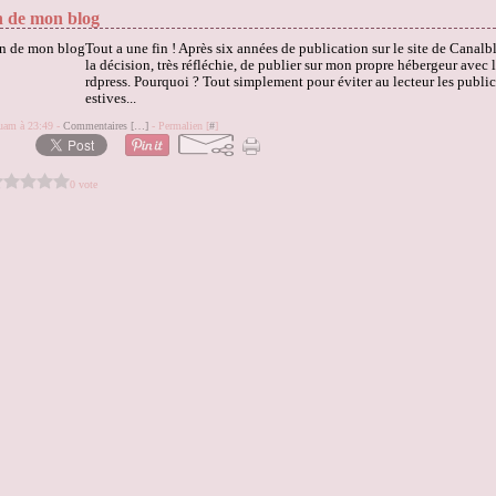
n de mon blog
Tout a une fin ! Après six années de publication sur le site de Canalblo
la décision, très réfléchie, de publier sur mon propre hébergeur avec 
rdpress. Pourquoi ? Tout simplement pour éviter au lecteur les publi
estives...
quam à 23:49 -
Commentaires [
…
]
- Permalien [
#
]
0 vote