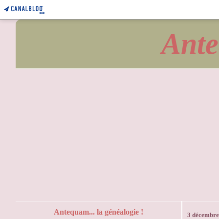
Ante
Antequam... la généalogie !
3 décembre