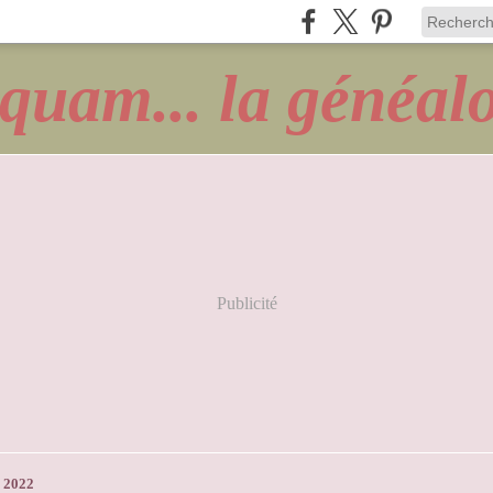
quam... la généalo
Publicité
 2022