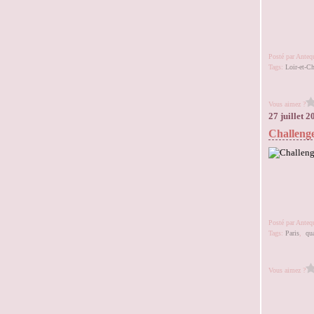
Posté par Ante
Tags:
Loir-et-Ch
Vous aimez ?
27 juillet 2
Challenge
Posté par Ante
Tags:
Paris
,
qua
Vous aimez ?