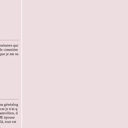
néraires qui
 le cimetière
que je me su
 ma généalog
car je n'ai q
Damvillers, d
DE épouse
, tout est
.