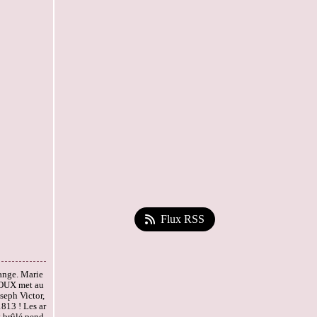
Flux RSS
range. Marie
UX met au
seph Victor,
 1813 ! Les ar
t brûlé pend