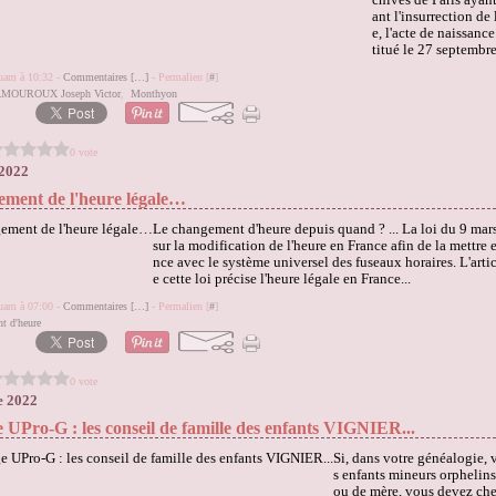
ant l'insurrection d
e, l'acte de naissance
titué le 27 septembre
quam à 10:32 -
Commentaires [
…
]
- Permalien [
#
]
MOUROUX Joseph Victor
,
Monthyon
0 vote
 2022
ement de l'heure légale…
Le changement d'heure depuis quand ? ... La loi du 9 mar
sur la modification de l'heure en France afin de la mettre
nce avec le système universel des fuseaux horaires. L'arti
e cette loi précise l'heure légale en France...
quam à 07:00 -
Commentaires [
…
]
- Permalien [
#
]
t d'heure
0 vote
e 2022
 UPro-G : les conseil de famille des enfants VIGNIER...
Si, dans votre généalogie, 
s enfants mineurs orphelins
ou de mère, vous devez che