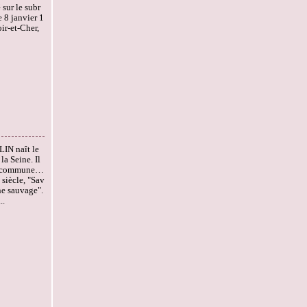
 sur le subr
 8 janvier 1
ir-et-Cher,
IN naît le
la Seine. Il
 sa commune…
 siècle, "Sav
ne sauvage".
..