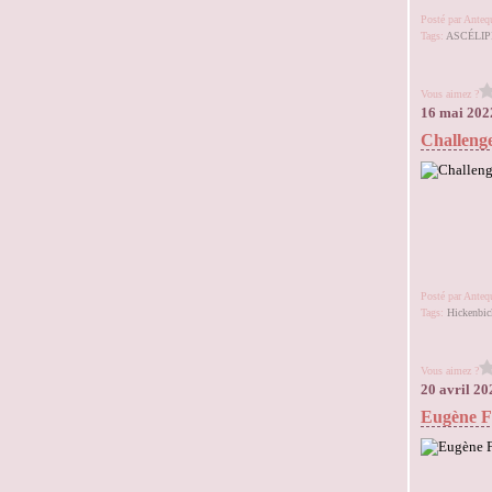
Posté par Ante
Tags:
ASCÉLIP
Vous aimez ?
16 mai 202
Challenge
Posté par Ante
Tags:
Hickenbic
Vous aimez ?
20 avril 20
Eugène F