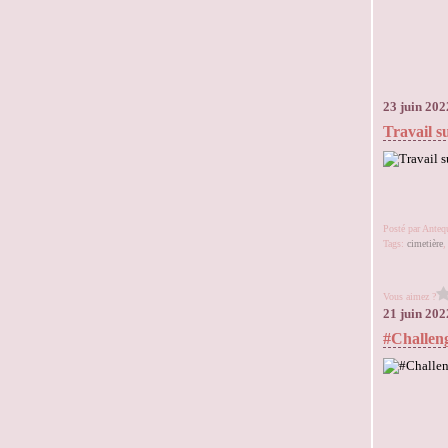
23 juin 202
Travail s
Posté par Ante
Tags:
cimetière
Vous aimez ?
21 juin 202
#Challen