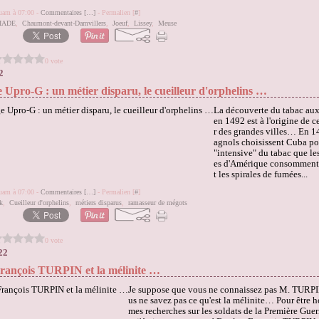
quam à 07:00 -
Commentaires [
…
]
- Permalien [
#
]
IADE
,
Chaumont-devant-Damvillers
,
Joeuf
,
Lissey
,
Meuse
0 vote
2
 Upro-G : un métier disparu, le cueilleur d'orphelins …
La découverte du tabac au
en 1492 est à l'origine de c
r des grandes villes… En 1
agnols choisissent Cuba pou
"intensive" du tabac que le
es d'Amérique consomment 
t les spirales de fumées...
quam à 07:00 -
Commentaires [
…
]
- Permalien [
#
]
k
,
Cueilleur d'orphelins
,
métiers disparus
,
ramasseur de mégots
0 vote
22
rançois TURPIN et la mélinite …
Je suppose que vous ne connaissez pas M. TURPI
us ne savez pas ce qu'est la mélinite… Pour être h
mes recherches sur les soldats de la Première Gue