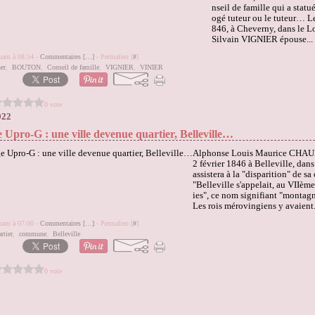
nseil de famille qui a statué
ogé tuteur ou le tuteur… Le
846, à Cheverny, dans le Lo
Silvain VIGNIER épouse...
quam à 08:54 -
Commentaires [
…
]
- Permalien [
#
]
er
,
BOUTON
,
Conseil de famille
,
VIGNIER
,
VINIER
0 vote
022
 Upro-G : une ville devenue quartier, Belleville…
Alphonse Louis Maurice CHAUL
2 février 1846 à Belleville, dans 
assistera à la "disparition" de
"Belleville s'appelait, au VIIème
ies", ce nom signifiant "montag
Les rois mérovingiens y avaient.
quam à 07:00 -
Commentaires [
…
]
- Permalien [
#
]
rtier
,
commune
,
Belleville
0 vote