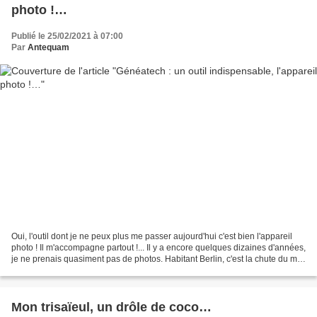
photo !…
Publié le 25/02/2021 à 07:00
Par
Antequam
Oui, l'outil dont je ne peux plus me passer aujourd'hui c'est bien l'appareil
photo ! Il m'accompagne partout !... Il y a encore quelques dizaines d'années,
je ne prenais quasiment pas de photos. Habitant Berlin, c'est la chute du mur
en 1989 qui m'a...
Mon trisaïeul, un drôle de coco…