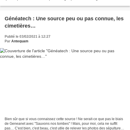
calvaire vient de la traduction...
Généatech : Une source peu ou pas connue, les
cimetières…
Publié le 03/02/2021 à 12:27
Par
Antequam
Bien sûr que si vous connaissez cette source ! Ne serait-ce que pas le biais
de Geneanet avec "Sauvons nos tombes" ! Mais, pour moi, cela ne suffit
pas… C'est bien, c'est beau, c'est utile de relever les photos des sépultures,