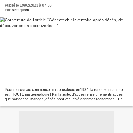
Publié le 19/02/2021 à 07:00
Par
Antequam
Pour moi qui aie commencé ma généalogie en1984, la réponse première
est : TOUTE ma généalogie ! Par la suite, d'autres renseignements autres
que naissance, mariage, décès, sont venues étoffer mes rechercher… En
effet, il y a tout juste 37 ans aujourd'hui...