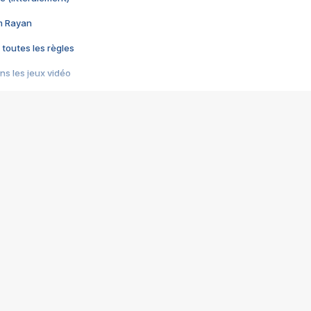
im Rayan
 toutes les règles
s les jeux vidéo
us choquant de Rockstar ? - Le scandale BULLY
e plus moche de Steam
du RÊVE tourne au CAUCHEMAR
pendant 8 heures
it… à tort
umiliés par un jeu vidéo
ire - Final Fantasy 8
ti un empire - Age of Empires
story DOFUS