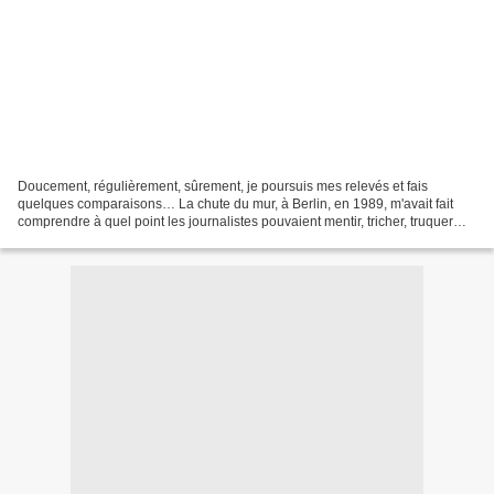
Doucement, régulièrement, sûrement, je poursuis mes relevés et fais
quelques comparaisons… La chute du mur, à Berlin, en 1989, m'avait fait
comprendre à quel point les journalistes pouvaient mentir, tricher, truquer
l'information pour peu qu'ils fassent...