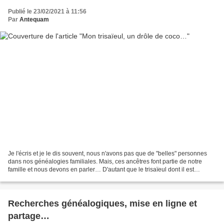
Publié le 23/02/2021 à 11:56
Par
Antequam
Je l'écris et je le dis souvent, nous n'avons pas que de "belles" personnes
dans nos généalogies familiales. Mais, ces ancêtres font partie de notre
famille et nous devons en parler… D'autant que le trisaïeul dont il est
question était peut-être une personne...
Recherches généalogiques, mise en ligne et
partage…