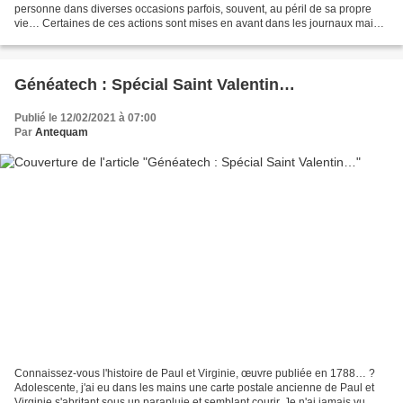
personne dans diverses occasions parfois, souvent, au péril de sa propre
vie… Certaines de ces actions sont mises en avant dans les journaux mais
plus pour "remplir" la page que par...
Généatech : Spécial Saint Valentin…
Publié le 12/02/2021 à 07:00
Par
Antequam
Connaissez-vous l'histoire de Paul et Virginie, œuvre publiée en 1788… ?
Adolescente, j'ai eu dans les mains une carte postale ancienne de Paul et
Virginie s'abritant sous un parapluie et semblant courir. Je n'ai jamais vu