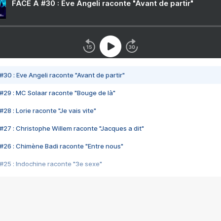
FACE A #30 : Eve Angeli raconte "Avant de partir"
#30 : Eve Angeli raconte "Avant de partir"
#29 : MC Solaar raconte "Bouge de là"
28 : Lorie raconte "Je vais vite"
#27 : Christophe Willem raconte "Jacques a dit"
#26 : Chimène Badi raconte "Entre nous"
#25 : Indochine raconte "3e sexe"
#24 : Zaho raconte "C'est chelou"
#23 : Patrick Bruel raconte "Au café des délices"
#22 : Kyo raconte "Le chemin"