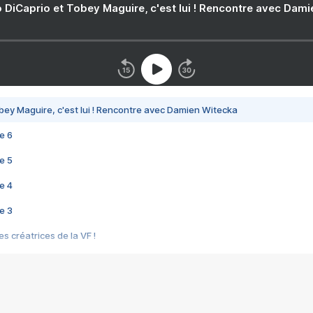
 DiCaprio et Tobey Maguire, c'est lui ! Rencontre avec Dam
bey Maguire, c'est lui ! Rencontre avec Damien Witecka
e 6
e 5
e 4
e 3
s créatrices de la VF !
e 2
e 1
e Mektoub My Love arrive enfin ! Rencontre avec Shaïn Boumedine et Sal