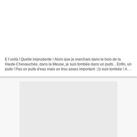
E t voilà ! Quelle imprudente ! Alors que je marchais dans le bois de la
Haute-Chevauchée, dans la Meuse, je suis tombée dans un puits... Enfin, un
puits ! Pas un puits d'eau mais un trou assez important : j'y suis tombée ! A
peine me suis-je habituée...