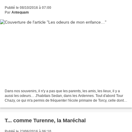
Publié le 08/10/2016 à 07:00
Par
Antequam
Dans nos souvenirs, il n'y a pas que les parents, les amis, les lieux, il y a
aussi les odeurs… J'habitais Sedan, dans les Ardennes. Tout d'abord Tour
Chazy, ce qui m'a permis de fréquenter l'école primaire de Torcy, celle dont
je vous parlais déjà hier....
T... comme Turenne, la Maréchal
Publié le 23/06/2016 à 06:10