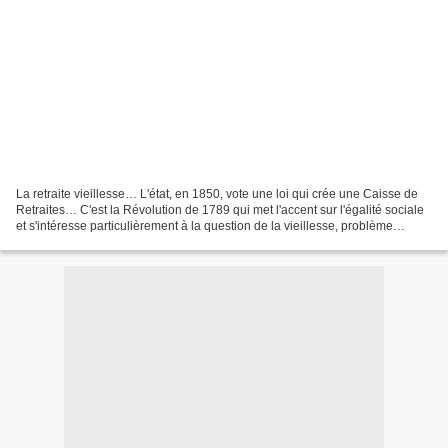
La retraite vieillesse… L'état, en 1850, vote une loi qui crée une Caisse de
Retraites… C'est la Révolution de 1789 qui met l'accent sur l'égalité sociale
et s'intéresse particulièrement à la question de la vieillesse, problème
majeur des classes laborieuses....