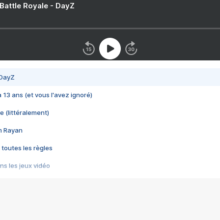
 Battle Royale - DayZ
 DayZ
 a 13 ans (et vous l'avez ignoré)
e (littéralement)
im Rayan
 toutes les règles
s les jeux vidéo
us choquant de Rockstar ? - Le scandale BULLY
e plus moche de Steam
du RÊVE tourne au CAUCHEMAR