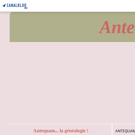
Ante
Antequam... la généalogie !
ANTEQUAM.