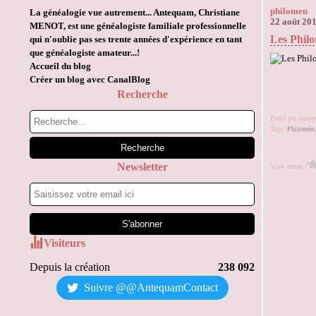
philomen
La généalogie vue autrement... Antequam, Christiane
22 août 20
MENOT, est une généalogiste familiale professionnelle
Les Philo
qui n'oublie pas ses trente années d'expérience en tant
que généalogiste amateur...!
Accueil du blog
Créer un blog avec CanalBlog
Recherche
Posté par Ante
Tags:
Philomèn
Newsletter
Vous aimez ?
Visiteurs
Depuis la création
238 092
Suivre @@AntequamContact