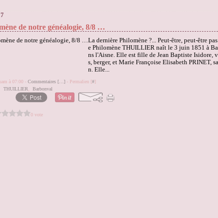
17
mène de notre généalogie, 8/8 …
La dernière Philomène ?... Peut-être, peut-être 
e Philomène THUILLIER naît le 3 juin 1851 à Ba
ns l'Aisne. Elle est fille de Jean Baptiste Isidore, 
s, berger, et Marie Françoise Elisabeth PRINET, s
n. Elle...
quam à 07:00 -
Commentaires [
…
]
- Permalien [
#
]
,
THUILLIER
,
Barbonval
0 vote