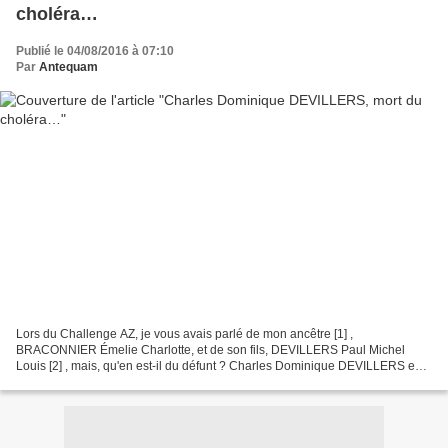
choléra…
Publié le 04/08/2016 à 07:10
Par
Antequam
Lors du Challenge AZ, je vous avais parlé de mon ancêtre [1] ,
BRACONNIER Émelie Charlotte, et de son fils, DEVILLERS Paul Michel
Louis [2] , mais, qu'en est-il du défunt ? Charles Dominique DEVILLERS est
né le vendredi 6 septembre 1822, à Paris, dans...