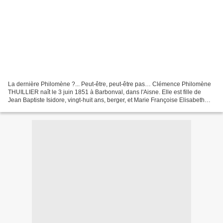
La dernière Philomène ?... Peut-être, peut-être pas… Clémence Philomène
THUILLIER naît le 3 juin 1851 à Barbonval, dans l'Aisne. Elle est fille de
Jean Baptiste Isidore, vingt-huit ans, berger, et Marie Françoise Elisabeth
PRINET, sans profession. Elle...