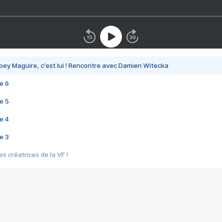
bey Maguire, c'est lui ! Rencontre avec Damien Witecka
e 6
e 5
e 4
e 3
s créatrices de la VF !
e 2
e 1
e Mektoub My Love arrive enfin ! Rencontre avec Shaïn Boumedine et Sal