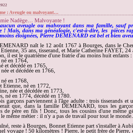
 2022
me : Aveugle ou malvoyant…
mie Nadège… Malvoyante !
 aucun aveugle ou malvoyant dans ma famille, sauf p
e ! Mais, dans ma généalogie, c'est-à-dire, les pièces ra
 moins éloignées, Pierre DEMENARD est bel et bien aveu
DEMENARD naît le 12 août 1767 à Bourges, dans le Cher.
Etienne, 35 ans, tisserand, et Marie Catherine FAYET, 24 
n, il est le quatrième d'une fratrie d'au moins huit enfants :
 né en 1764,
né et décédé en 1765,
 née et décédée en 1766,
, né en 1768,
 Etienne, né en 1772,
ine, née et décédée en 1773,
s, né en 1774, décédé en 1780.
ois garçons parviennent à l'âge adulte : trois tisserands et u
lerait que, dans la famille DEMENARD, tous les garçon
ds de père en fils ! Donc, tous les cousins d'une même g
 le même métier : il n'y a pas de travail pour tout le mond
'aîné, reste à Bourges, Bonnet Etienne part s'installer à Aub
el voyage ! 50 kilomètres ! Pierre, le petit frère de Pierre, e