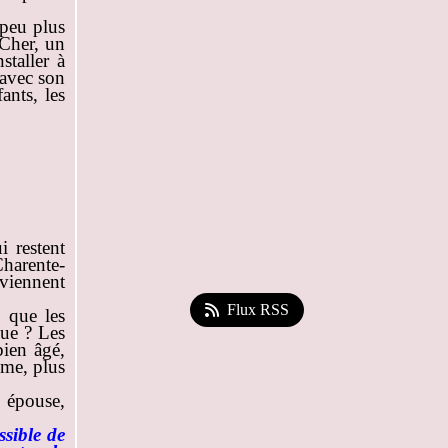
 peu plus
 Cher, un
staller à
 avec son
nts, les
i restent
harente-
viennent
Flux RSS
i que les
vue ? Les
bien âgé,
mme, plus
 épouse,
sible de