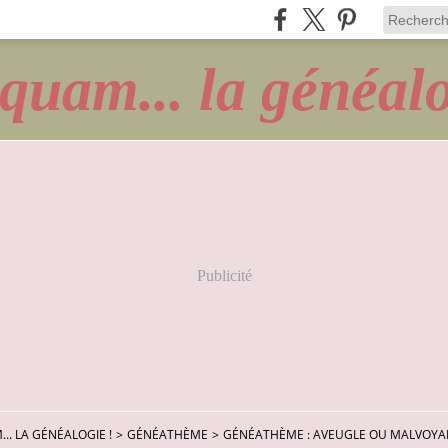
quam... la généalo
Publicité
.. LA GÉNÉALOGIE !
>
GÉNÉATHÈME
>
GÉNÉATHÈME : AVEUGLE OU MALVOY