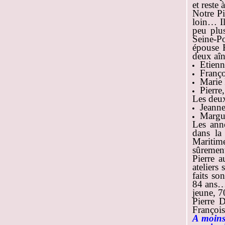
et reste
Notre Pi
loin… Il
peu plus
Seine-Po
épouse 
deux aîn
Etienn
Franço
Marie 
Pierre
Les deux
Jeanne
Margue
Les anné
dans la
Maritim
sûrement
Pierre a
ateliers
faits so
84 ans… 
jeune, 7
Pierre 
Françoi
A moins