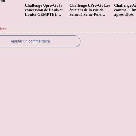
 un
…
Challenge Upro-G : la
Challenge UPro-G : Les
Challenge AZ
concession de Louis et
épiciers de la rue de
comme… Inv
Louise GEMPTEL…
Seine, à Seine-Port…
après décès
ires
Ajouter un commentaire