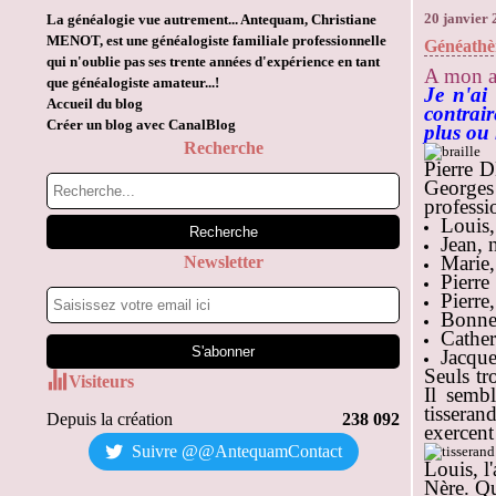
20 janvier
La généalogie vue autrement... Antequam, Christiane
MENOT, est une généalogiste familiale professionnelle
Généathè
qui n'oublie pas ses trente années d'expérience en tant
A mon a
que généalogiste amateur...!
Je n'ai
Accueil du blog
contrair
Créer un blog avec CanalBlog
plus ou
Recherche
Pierre 
Georges 
professio
Louis,
Jean, 
Marie,
Newsletter
Pierre
Pierre
Bonnet
Cather
Jacque
Seuls tr
Visiteurs
Il semb
tisseran
Depuis la création
238 092
exercent
Suivre @@AntequamContact
Louis, l
Nère. Qu