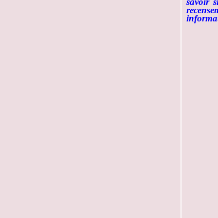
savoir 
recensem
informat