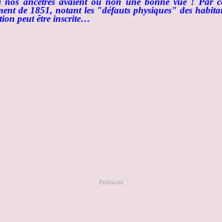
si nos ancêtres avaient ou non une bonne vue ! Par co
ent de 1851, notant les "défauts physiques" des habitan
ion peut être inscrite…
Publicité