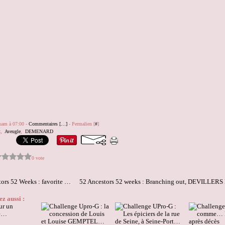
quam à 07:00 -
Commentaires [
…
]
- Permalien [
#
]
t
,
Aveugle
,
DEMENARD
0 vote
52 Ancestors 52 Weeks : favorite photo…
z aussi :