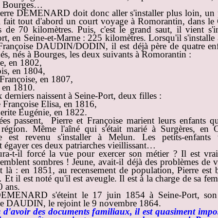
 à Bourges…
erre DEMENARD doit donc aller s'installer plus loin, un
 fait tout d'abord un court voyage à Romorantin, dans le
 de 70 kilomètres. Puis, c'est le grand saut, il vient s'in
rt, en Seine-et-Marne : 225 kilomètres. Lorsqu'il s'installe
Françoise DAUDIN/DODIN, il est déjà père de quatre enfa
és, nés à Bourges, les deux suivants à Romorantin :
e, en 1802,
is, en 1804,
Françoise, en 1807,
, en 1810.
 derniers naissent à Seine-Port, deux filles :
 Françoise Elisa, en 1816,
rite Eugénie, en 1822.
es passent, Pierre et Françoise marient leurs enfants qu
 région. Même l'aîné qui s'était marié à Surgères, en C
e est revenu s'installer à Melun. Les petits-enfants 
 égayer ces deux patriarches vieillissant…
ura-t-il forcé la vue pour exercer son métier ? Il est vra
 semblent sombres ! Jeune, avait-il déjà des problèmes de 
nt là : en 1851, au recensement de population, Pierre est 
Et il est noté qu'il est aveugle. Il est à la charge de sa fe
0 ans.
DEMENARD s'éteint le 17 juin 1854 à Seine-Port, son
se DAUDIN, le rejoint le 9 novembre 1864.
 d'avoir des documents familiaux, il est quasiment impos