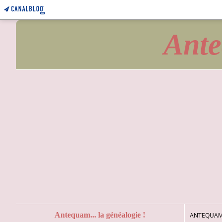
Ante
Antequam... la généalogie !
ANTEQUAM.