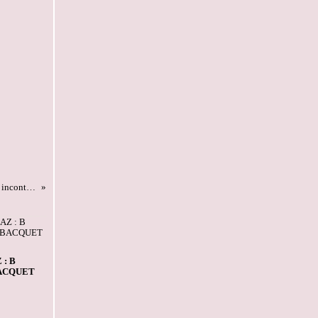
La déclaration de succession, la source de renseignements incontournable ?
 : B
ACQUET