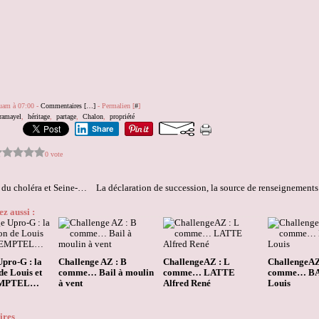
quam à 07:00 -
Commentaires [
…
]
- Permalien [
#
]
ramayel
,
héritage
,
partage
,
Chalon
,
propriété
Share
0 vote
La vague du choléra et Seine-Port…
z aussi :
pro-G : la
Challenge AZ : B
ChallengeAZ : L
ChallengeAZ
de Louis et
comme… Bail à moulin
comme… LATTE
comme… B
EMPTEL…
à vent
Alfred René
Louis
ires