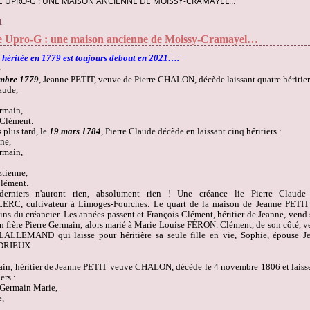
 UPRO-G : UNE MAISON ANCIENNE DE MOISSY-CRAMAYEL…
1
e Upro-G : une maison ancienne de Moissy-Cramayel…
héritée en 1779 est toujours debout en 2021….
embre 1779
, Jeanne PETIT, veuve de Pierre CHALON, décède laissant quatre héritier
aude,
rmain,
 Clément.
 plus tard, le
19 mars 1784
, Pierre Claude décède en laissant cinq héritiers :
ne,
rmain,
Etienne,
lément.
erniers n'auront rien, absolument rien ! Une créance lie Pierre Claude
C, cultivateur à Limoges-Fourches. Le quart de la maison de Jeanne PETIT
ins du créancier. Les années passent et François Clément, héritier de Jeanne, vend 
n frère Pierre Germain, alors marié à Marie Louise FÉRON. Clément, de son côté, ve
LALLEMAND qui laisse pour héritière sa seule fille en vie, Sophie, épouse Je
NDRIEUX.
ain, héritier de Jeanne PETIT veuve CHALON, décède le 4 novembre 1806 et laisse,
ers :
Germain Marie,
e,