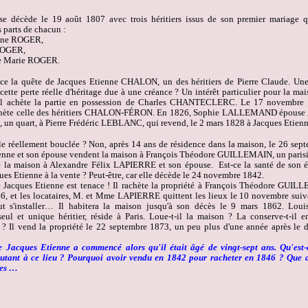
e décède le 19 août 1807 avec trois héritiers issus de son premier mariage 
 parts de chacun :
nne ROGER,
ROGER,
e Marie ROGER.
e la quête de Jacques Etienne CHALON, un des héritiers de Pierre Claude. Une
cette perte réelle d'héritage due à une créance ? Un intérêt particulier pour la mai
il achète la partie en possession de Charles CHANTECLERC. Le 17 novembre
achète celle des héritiers CHALON-FÉRON. En 1826, Sophie LALLEMAND épou
t, un quart, à Pierre Frédéric LEBLANC, qui revend, le 2 mars 1828 à Jacques Etie
lle réellement bouclée ? Non, après 14 ans de résidence dans la maison, le 26 sep
enne et son épouse vendent la maison à François Théodore GUILLEMAIN, un parisi
e la maison à Alexandre Félix LAPIERRE et son épouse. Est-ce la santé de son 
es Etienne à la vente ? Peut-être, car elle décède le 24 novembre 1842.
 Jacques Etienne est tenace ! Il rachète la propriété à François Théodore GUIL
6, et les locataires, M. et Mme LAPIERRE quittent les lieux le 10 novembre suiv
ut s'installer… Il habitera la maison jusqu'à son décès le 9 mars 1862. Loui
l et unique héritier, réside à Paris. Loue-t-il la maison ? La conserve-t-il e
 ? Il vend la propriété le 22 septembre 1873, un peu plus d'une année après le 
 Jacques Etienne a commencé alors qu'il était âgé de vingt-sept ans. Qu'est
autant à ce lieu ? Pourquoi avoir vendu en 1842 pour racheter en 1846 ? Que 
ses …