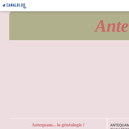
Ante
Antequam... la généalogie !
ANTEQUAM.