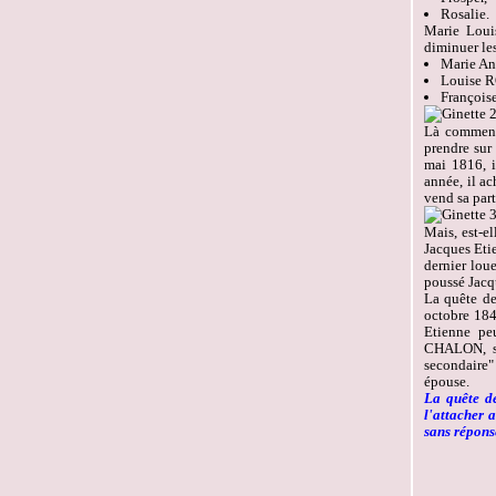
Rosalie.
Marie Louis
diminuer les
Marie A
Louise 
François
Là commenc
prendre sur 
mai 1816, 
année, il 
vend sa par
Mais, est-e
Jacques Eti
dernier lou
poussé Jacqu
La quête de
octobre 184
Etienne pe
CHALON, seu
secondaire"
épouse.
La quête de
l'attacher 
sans répon