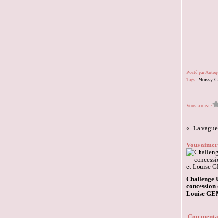
Posté par Ante
Tags:
Moissy-C
Vous aimez ?
Vous aimere
Challenge U
concession 
Louise G
Commenta