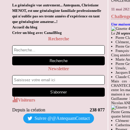
CHALLENGE
La généalogie vue autrement... Antequam, Christiane
11 mai 202
MENOT, est une généalogiste familiale professionnelle
qui n'oublie pas ses trente années d'expérience en tant
Challeng
que généalogiste amateur...!
Une maison 
Accueil du blog
Créer un blog avec CanalBlog
Le
26 sept
Pierre Cl
Recherche
Clément,
Pierre Ge
François
Cinq années
Marie An
Pierre Ge
Ursule,
Newsletter
Jacques 
Claude C
Mais ces d
CHANTECLER
entre les ma
maison à so
Guillaume 
Visiteurs
Nicolas A
Depuis la création
238 077
Pierre Germ
quatre hériti
Suivre @@AntequamContact
Clément 
Catherin
Prosper,