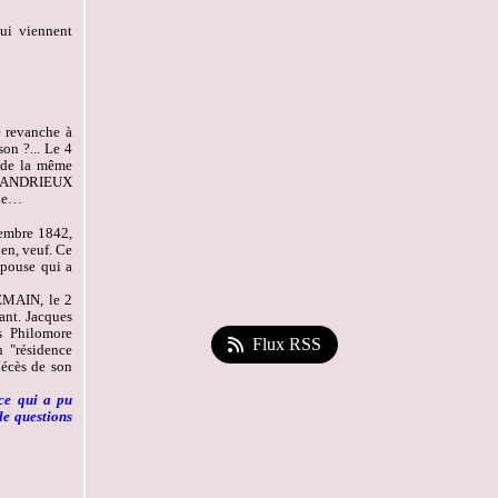
qui viennent
 revanche à
son ?... Le 4
 de la même
se ANDRIEUX
nne…
tembre 1842,
en, veuf. Ce
épouse qui a
LEMAIN, le 2
ant. Jacques
s Philomore
Flux RSS
n "résidence
décès de son
-ce qui a pu
de questions