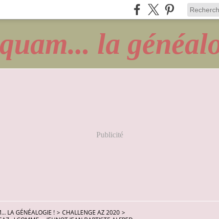
quam... la généalo
Publicité
.. LA GÉNÉALOGIE !
>
CHALLENGE AZ 2020
>