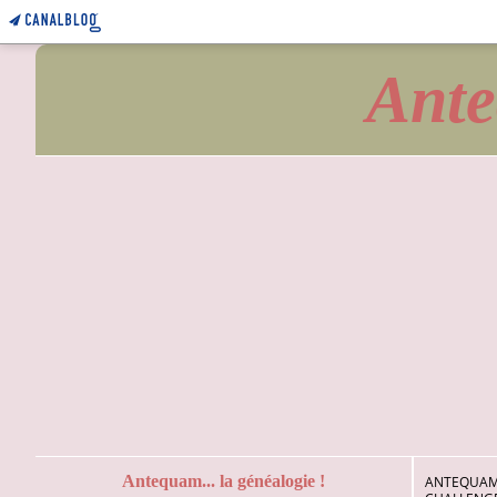
Ante
Antequam... la généalogie !
ANTEQUAM.