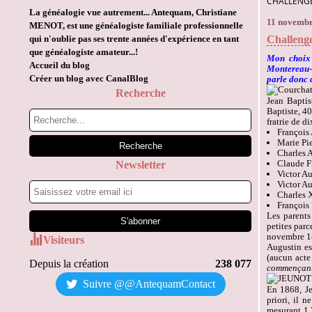
CHALLENGE
La généalogie vue autrement... Antequam, Christiane
11 novembr
MENOT, est une généalogiste familiale professionnelle
qui n'oublie pas ses trente années d'expérience en tant
Challeng
que généalogiste amateur...!
Mon choix 
Accueil du blog
Montereau-s
Créer un blog avec CanalBlog
parle donc 
Recherche
Jean Baptis
Baptiste, 40
fratrie de d
François 
Marie Pie
Charles A
Claude F
Newsletter
Victor Au
Victor Au
Charles X
François 
Les parents
petites parc
novembre 18
Visiteurs
Augustin es
(aucun acte 
Depuis la création
238 077
commençant q
Suivre @@AntequamContact
En 1868, Je
priori, il n
mesurant 1