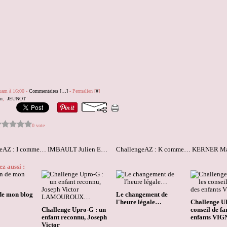
quam à 16:00 -
Commentaires [
…
]
- Permalien [
#
]
on
,
JEUNOT
0 vote
ChallengeAZ : I comme… IMBAULT Julien Eugène
z aussi :
de mon blog
Le changement de
l'heure légale…
Challenge UP
Challenge Upro-G : un
conseil de fa
enfant reconnu, Joseph
enfants VIGN
Victor