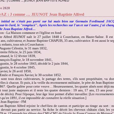
AZ : J COMME … JEUNOT JEAN BAPTISTE ALFRED
e 2020
eAZ : J comme … JEUNOT Jean Baptiste Alfred
initial ne s'était pas porté sur lui mais bien sur Germain Ferdinand J
ur-le-Jard, le "remplacé". Après les recherches sur l'un et sur l'autre, j'ai chang
de Jean Baptiste Alfred…
te Alfred JEUNOT naît le 27 juillet 1848 à Courchaton, en Haute-Saône. Il est 
 ans, cultivateur, et Jeanne Baptiste CHAPUIS, 35 ans, cultivatrice. Il est aussi le s
ix enfants, tous nés à Courchaton :
Auguste Célestin, le 31 mars 1832,
rrette Félicie, le 25 juin 1834,
rmand, le 12 février 1839,
rançois Eugène, le 18 novembre 1841,
gustin, le 28 octobre 1843, décédé le 2 juin 1844,
gustin, le 4 octobre 1845,
avier, le 26 avril 1850,
Emile et François Xavier, le 30 octobre 1852.
 sont tous deux cultivateurs, le partage des terres, s'ils sont propriétaire, va do
elles à chacun. Et puis, à la veille du recensement militaire, le père de Jean Baptist
67. Quelle galère pour cette veuve… Heureusement, les quatre aînés sont déjà mar
t tout juste majeures et il reste les quatre derniers : 19 ans, 17 ans, 15 ans pour
de décès). Pour l'époque, leur âge leur permet d'aller travailler. [
Les recensements
u'en 1891, il est impossible de connaître la réelle situation.
]
an Baptiste Alfred rejoint le chef-lieu de canton et participe au tirage au sort : 
e devrait pas partir au service. Sa fiche le décrit les cheveux châtain clair, les 
,79 m.
[J'entends les élèves des CM1-CM2 de l'école la Fosse Cornue de Moissy-