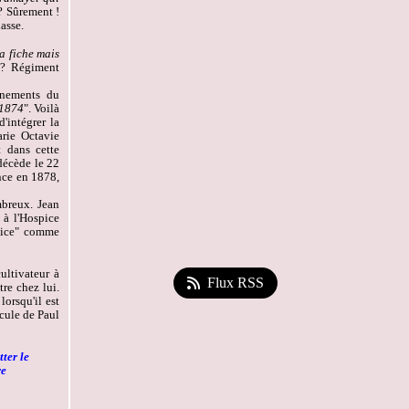
 ? Sûrement !
asse.
la fiche mais
u ? Régiment
gnements du
 1874
". Voilà
d'intégrer la
arie Octavie
 dans cette
décède le 22
nce en 1878,
mbreux. Jean
 à l'Hospice
rvice" comme
ultivateur à
Flux RSS
re chez lui.
lorsqu'il est
cule de Paul
ter le
re