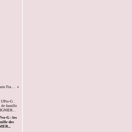
ChallengeAZ : K comme… KERNER Marie François
ro-G : les
mille des
IER...