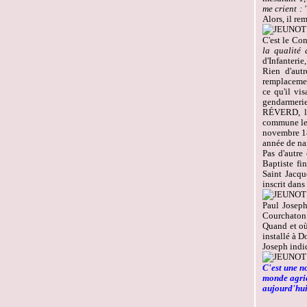
me crient : 
Alors, il r
C'est le Co
la qualité 
d'Infanterie,
Rien d'aut
remplacemen
ce qu'il vis
gendarmerie
RÉVERD, le
commune le 
novembre 18
année de na
Pas d'autre
Baptiste fi
Saint Jacqu
inscrit dans 
Paul Joseph
Courchaton. 
Quand et où 
installé à 
Joseph indiq
C'est une n
monde agric
aujourd'h