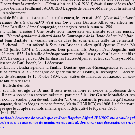
"Il sera dans la cavalerie !" C'était ainsi en 1914-1918 !
] Avait-il une idée en tête
emplace Germain Ferdinand JACQUELOT, appelé de Seine-et-Marne, pour la même cl
nseil de Révision qui accepte le remplacement, le 1
er
mai 1869. [
C'est indiqué sur 
d'image du site des AD70 n'est pas top !
] Jean Baptiste Alfred est affecté a
 2
ème
Bataillon, 8
ème
Compagnie, et enregistré sous le numéro 1299.
re… Enfin, presque ! Une petite note importante est inscrite sous les rensei
t : "
Nommé gendarme à cheval dans la Compagnie de la Haute-Saône le 30 juin
ait Jean Baptiste : il voulait partir de chez lui et sa grande taille lui permettait 
 à cheval ! Il est affecté à Semur-en-Brionnais alors qu'il épouse Claude M
 13 juillet 1874 à Courchaton. Leur premier fils, Joseph Paul Augustin, naît
28 mars 1875. La famille déménage pour rejoindre Jussey, et c'est là que leur fils 
77. Le couple part sur Abriès, dans les Hautes-Alpes, et revient sur Vitrey-sur-Ma
issance de Paul Joseph, le 11 décembre.
 enfant ne viendra agrandir la famille. D'autant que les déménagements sont no
nit sa carrière à la Compagnie de gendarmerie du Doubs, à Recologne. Il décède
es de Besançon le 10 février 1894, des "suites de maladies contractées en se
le bulletin des lois.
, son fils, est âgé de 16 ans. Il reste avec sa mère et exerce la profession de c
Il part à son tour au service militaire, participe à la 1
ère
Guerre Mondiale et rent
a-t-il pu étudier pour devenir huissier ?... C'est pourtant la profession qu'il exerce 
Dompaire, dans les Vosges, avec sa femme, Maria CHARROY, en 1906. La fiche matri
ue que le couple a eu trois enfants, qui ont déjà quitté le foyer en 1906.
ote finale heureuse de savoir que ce Jean Baptiste Alfred JEUNOT qui a voulu quit
ole a bien réussi sa vie de gendarme et, surtout, doit avoir une descendance enco
ui…