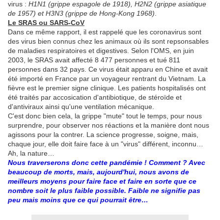
virus :
H1N1 (grippe espagole de 1918), H2N2 (grippe asiatique
de 1957) et H3N3 (grippe de Hong-Kong 1968)
.
Le SRAS ou SARS-CoV
Dans ce même rapport, il est rappelé que les coronavirus sont
des virus bien connus chez les animaux où ils sont repsonsables
de maladies respiratoires et digestives. Selon l'OMS, en juin
2003, le SRAS avait affecté 8 477 personnes et tué 811
personnes dans 32 pays. Ce virus était apparu en Chine et avait
été importé en France par un voyageur rentrant du Vietnam. La
fièvre est le premier signe clinique. Les patients hospitalisés ont
été traités par accosication d'antibiotique, de stéroïde et
d'antiviraux ainsi qu'une ventilation mécanique.
C'est donc bien cela, la grippe "mute" tout le temps, pour nous
surprendre, pour observer nos réactions et la manière dont nous
agissons pour la contrer. La science progresse, soigne, mais,
chaque jour, elle doit faire face à un "virus" différent, inconnu…
Ah, la nature…
Nous traverserons donc cette pandémie ! Comment ? Avec
beaucoup de morts, mais, aujourd'hui, nous avons de
meilleurs moyens pour faire face et faire en sorte que ce
nombre soit le plus faible possible. Faible ne signifie pas
peu mais moins que ce qui pourrait être…