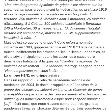
"L'œuvre" dénonce cette grippe épidémique dans les casernes.
"
Une très dangereuse épidémie de grippe s'est abattue sur les
casernes, un mois à peine avant la mobilisation de la classe 1919
et ses ravages mortels snt signalés en tous les points du
territoire. 250 malades à Versailles dont 3 mourants, 26 malades
àStrasbourg, 8 à Colmar, 300 soldats hospitalisés à Bordeaux,
240 à Montpellier, 30 à Troyes, etc. […] A Vincennes, l'hôpital
militaire est archi-comble, malgré les 500 lits supplémentaires
installés à la hâte…
"
Mais qu'est-ce que cette grippe ? Celle qu'on a nommée
influenza en 1903, grippe espagnole en 1918 ? Cette dernière a
touché indifférement les armées en lice : alliées ou ennemies, et
elle a sévi principalement dans les casernes à cause de la
densité des habitants. A la question "
Combien avez-vous de
malades en traitement ?
" Le Médecin interrogé et agacé répond
"
Nous ne pouvons pas vous le dire…
"
La grippe H1N1 ou grippe aviaire
Dans un rapport du Bulletin de l'Académie nationale de
médecine, en 2004, le docteur rappelle que "
Les virus de la
grippe des oiseaux constituent un immense réservoir de gènes
susceptibles de participer à des réassortiments et à des cassures
antigéniques particulièrement à risque pour l'espèce humaine.
[…]
" Il écrit aussi que nous n'avons connu que trois grandes
pandémies [aviaires] chacune déterminée par trois sous-types de