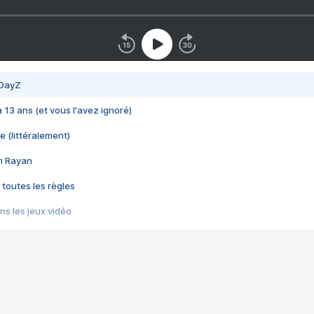
 DayZ
 a 13 ans (et vous l'avez ignoré)
e (littéralement)
im Rayan
 toutes les règles
s les jeux vidéo
us choquant de Rockstar ? - Le scandale BULLY
e plus moche de Steam
du RÊVE tourne au CAUCHEMAR
pendant 8 heures