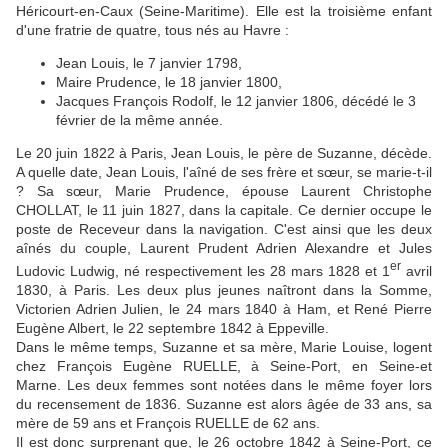
Héricourt-en-Caux (Seine-Maritime). Elle est la troisième enfant
d'une fratrie de quatre, tous nés au Havre :
Jean Louis, le 7 janvier 1798,
Maire Prudence, le 18 janvier 1800,
Jacques François Rodolf, le 12 janvier 1806, décédé le 3
février de la même année.
Le 20 juin 1822 à Paris, Jean Louis, le père de Suzanne, décède.
A quelle date, Jean Louis, l'aîné de ses frère et sœur, se marie-t-il
? Sa sœur, Marie Prudence, épouse Laurent Christophe
CHOLLAT, le 11 juin 1827, dans la capitale. Ce dernier occupe le
poste de Receveur dans la navigation. C'est ainsi que les deux
aînés du couple, Laurent Prudent Adrien Alexandre et Jules
er
Ludovic Ludwig, né respectivement les 28 mars 1828 et 1
avril
1830, à Paris. Les deux plus jeunes naîtront dans la Somme,
Victorien Adrien Julien, le 24 mars 1840 à Ham, et René Pierre
Eugène Albert, le 22 septembre 1842 à Eppeville.
Dans le même temps, Suzanne et sa mère, Marie Louise, logent
chez François Eugène RUELLE, à Seine-Port, en Seine-et
Marne. Les deux femmes sont notées dans le même foyer lors
du recensement de 1836. Suzanne est alors âgée de 33 ans, sa
mère de 59 ans et François RUELLE de 62 ans.
Il est donc surprenant que, le 26 octobre 1842 à Seine-Port, ce