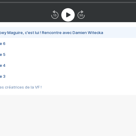
bey Maguire, c'est lui ! Rencontre avec Damien Witecka
e 6
e 5
e 4
e 3
s créatrices de la VF !
e 2
e 1
e Mektoub My Love arrive enfin ! Rencontre avec Shaïn Boumedine et Sal
i : après Toni en famille