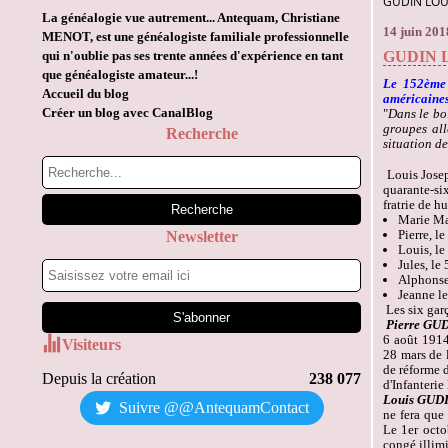
GUDIN LOUI
La généalogie vue autrement... Antequam, Christiane
14 juin 201
MENOT, est une généalogiste familiale professionnelle
qui n'oublie pas ses trente années d'expérience en tant
GUDIN Lou
que généalogiste amateur...!
Le 152
ème
Accueil du blog
américaines 
Créer un blog avec CanalBlog
"
Dans le bo
groupes all
Recherche
situation d
Louis Josep
quarante-si
fratrie de h
Marie Ma
Pierre, l
Newsletter
Louis, l
Jules, le
Alphonse 
Jeanne l
Les six garç
Pierre GU
6 août 1914
Visiteurs
28 mars de 
de réforme d
Depuis la création
238 077
d'Infanterie 
Louis GUD
Suivre @@AntequamContact
ne fera que
Le 1
er
octob
congé illim