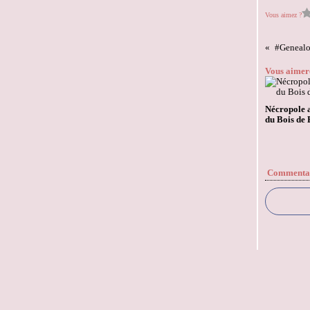
Vous aimez ?
#Genealog
Vous aimere
Nécropole 
du Bois de B
Commenta