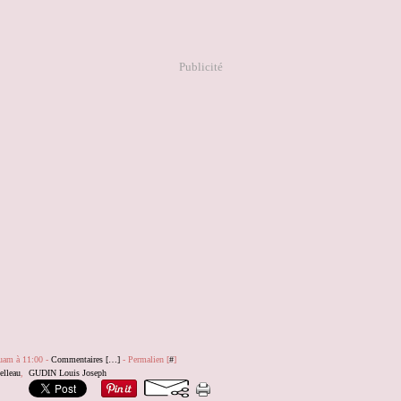
Publicité
quam à 11:00 -
Commentaires [
…
]
- Permalien [
#
]
elleau
,
GUDIN Louis Joseph