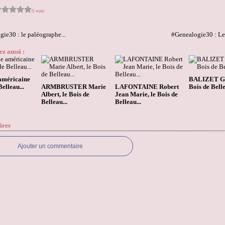
0 vote
ie30 : le paléographe...
#Genealogie30 : Les
z aussi :
américaine
BALIZET Ge
elleau...
ARMBRUSTER Marie
LAFONTAINE Robert
Bois de Belle
Albert, le Bois de
Jean Marie, le Bois de
Belleau...
Belleau...
ires
Ajouter un commentaire