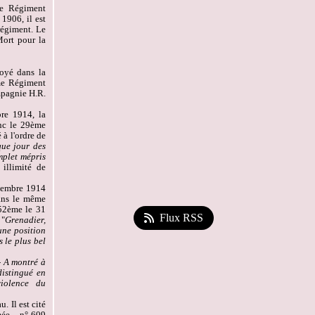
e
Régiment
1906, il est
 régiment. Le
 Mort pour la
oyé dans la
e
Régiment
mpagnie H.R.
bre 1914, la
nc le 29
ème
 à l'ordre de
que jour des
mplet mépris
illimité de
écembre 1914
dans le même
52
ème
le 31
Flux RSS
 "
Grenadier,
une position
 le plus bel
- A montré à
distingué en
violence du
. Il est cité
ée – n° 609