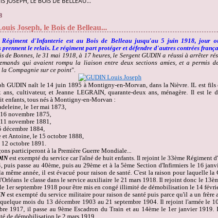
S JOSEPH, LE BOIS DE BELLEAU...
8
is Joseph, le Bois de Belleau...
Régiment d'Infanterie est au Bois de Belleau jusqu'au 5 juin 1918, jour où
prennent le relais. Le régiment part protéger et défendre d'autres contrées françai
is de Bonnes, le 31 mai 1918, à 17 heures, le Sergent GUDIN a réussi à arrêter ré
emands qui avaient rompu la liaison entre deux sections amies, et a permis de
e la Compagnie sur ce point
".
h GUDIN naît le 14 juin 1895 à Montigny-en-Morvan, dans la Nièvre. IL est fils 
x ans, cultivateur, et Jeanne LEGRAIN, quarante-deux ans, ménagère. Il est le d
uit enfants, tous nés à Montigny-en-Morvan :
deleine, le 1
er
mai 1873,
e 16 novembre 1875,
e 11 novembre 1881,
 5 décembre 1884,
et Antoine, le 15 octobre 1888,
e 12 octobre 1891.
ons participeront à la Première Guerre Mondiale...
DIN
est exempté du service car l'aîné de huit enfants. Il rejoint le 33
ème
Régiment d'I
, puis passe au 40
ème
, puis au 29
ème
et à la 5
ème
Section d'Infirmiers le 16 janv
la même année, il est évacué pour raison de santé. C'est la raison pour laquelle l
'Orléans le classe dans le service auxiliaire le 21 mars 1918. Il rejoint donc le 13
è
le 1
er
septembre 1918 pour être mis en congé illimité de démobilisation le 14 févri
IN
est exempté du service militaire pour raison de santé puis parce qu'il a un frère a
 quelque mois du 13 décembre 1903 au 21 septembre 1904. Il rejoint l'armée le 1
re 1917, il passe au 9
ème
Escadron du Train et au 14
ème
le 1
er
janvier 1919. I
ité de démobilisation le 2 mars 1919.