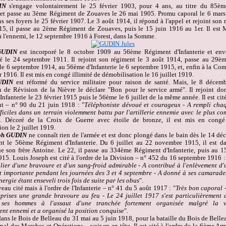
IN
s'engage volontairement le 25 février 1903, pour 4 ans, au titre du 85
èm
 et passe au 3
ème
Régiment de Zouaves le 26 mai 1905. Promu caporal le 6 mars 
 ses foyers le 25 février 1907. Le 3 août 1914, il répond à l'appel et rejoint son
15, il passe au 2
ème
Régiment de Zouaves, puis le 15 juin 1916 au 1
er
. Il est
 à l'ennemi, le 12 septembre 1916 à Forest, dans la Somme.
GUDIN
est incorporé le 8 octobre 1909 au 56
ème
Régiment d'Infanterie et env
té le 24 septembre 1911. Il rejoint son régiment le 3 août 1914, passe au 29
èm
 le 6 septembre 1914, au 56
ème
d'Infanterie le 6 septembre 1915, et, enfin à la Co
r 1916. Il est mis en congé illimité de démobilisation le 16 juillet 1919.
UDIN
est réformé du service militaire pour raison de santé. Mais, le 8 décem
de Révision de la Nièvre le déclare "Bon pour le service armé". Il rejoint do
nfanterie le 23 février 1915 puis le 56
ème
le 6 juillet de la même année. Il est cité
t – n° 90 du 21 juin 1918 : "
Téléphoniste dévoué et courageux - A rempli cha
fficiles dans un terrain violemment battu par l'artillerie ennemie avec le plus co
". Décoré de la Croix de Guerre avec étoile de bronze, il est mis en congé 
on le 2 juillet 1919.
eph GUDIN
ne connaît rien de l'armée et est donc plongé dans le bain dès le 14 d
nt le 56
ème
Régiment d'Infanterie. Du 6 juillet au 22 novembre 1915, il est 
e son frère Antoine. Le 22, il passe au 334
ème
Régiment d'Infanterie, puis au 1
15. Louis Joseph est cité à l'ordre de la Division – n° 452 du 16 septembre 1916 :
ilier d'une bravoure et d'un sang-froid admirable - A contribué à l'enlèvement d'
 importante pendant les journées des 3 et 4 septembre - A donné à ses camarades
ergie étant enseveli trois fois de suite par les obus
".
veau cité mais à l'ordre de l'Infanterie – n° 41 du 5 août 1917 : "
Très bon caporal 
eprises une grande bravoure au feu - Le 24 juillet 1917 s'est particulièrement 
 ses hommes à l'assaut d'une tranchée fortement organisée malgré la 
t ennemi et a organisé la position conquise
"
.
dans le Bois de Belleau du 31 mai au 5 juin 1918, pour la bataille du Bois de Belleau
nal des Marches et Opérations – voir en en-tête. Il est cité à l'ordre de la 6
ème
Arm