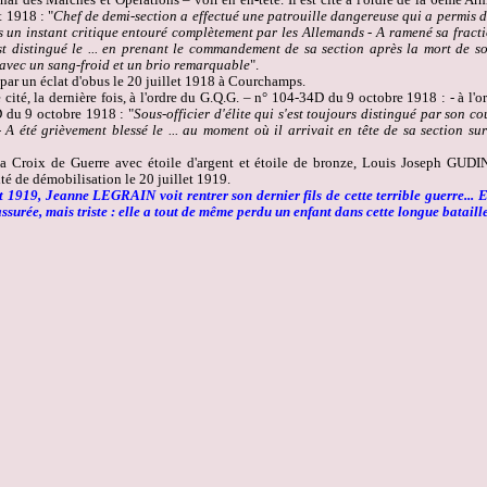
t 1918 : "
Chef de demi-section a effectué une patrouille dangereuse qui a permis de
s un instant critique entouré complètement par les Allemands - A ramené sa fract
est distingué le ... en prenant le commandement de sa section après la mort de so
avec un sang-froid et un brio remarquable
".
é par un éclat d'obus le 20 juillet 1918 à Courchamps.
e cité, la dernière fois, à l'ordre du G.Q.G. – n° 104-34D du 9 octobre 1918 : - à l
 du 9 octobre 1918 : "
Sous-officier d'élite qui s'est toujours distingué par son c
- A été grièvement blessé le ... au moment où il arrivait en tête de sa section sur
a Croix de Guerre avec étoile d'argent et étoile de bronze, Louis Joseph GUDI
té de démobilisation le 20 juillet 1919.
t 1919, Jeanne LEGRAIN voit rentrer son dernier fils de cette terrible guerre... E
ssurée, mais triste : elle a tout de même perdu un enfant dans cette longue bataille