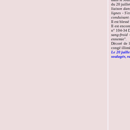
du 20 juille
liaison dan
lignes - S'
conduisant 
Il est bless
Il est encor
n° 104-34 D
sang-froid 
ennemie
".
Décoré de l
congé illimi
Le 20 juille
soulagée, ra