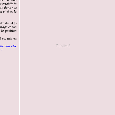
 rétablir la
ion dans nos
n chef et la
'ordre du GQG
ourage et son
 la position
N est mis en
Publicité
lle doit être
 !