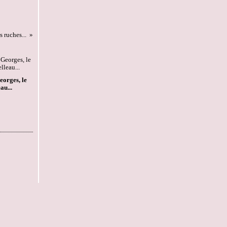
 ruches...
orges, le
au...