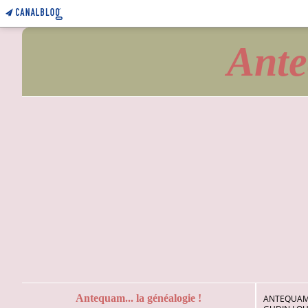
Ante
Antequam... la généalogie !
ANTEQUAM.