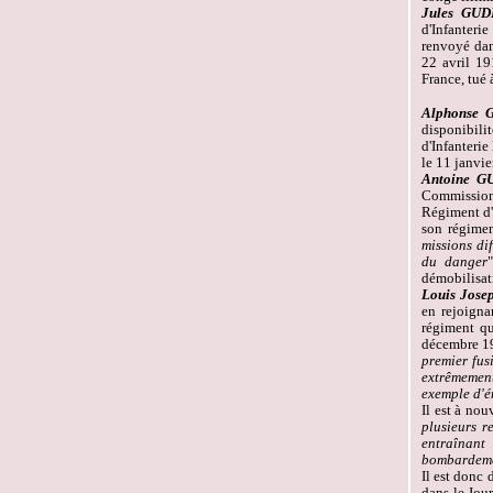
Jules GUD
d'Infanterie
renvoyé dans
22 avril 19
France, tué
Alphonse 
disponibili
d'Infanterie
le 11 janvie
Antoine G
Commission 
Régiment d'I
son régimen
missions di
du danger
démobilisati
Louis Jos
en rejoigna
régiment qu
décembre 19
premier fus
extrêmement
exemple d'én
Il est à nou
plusieurs r
entraînant
bombardemen
Il est donc 
dans le Jour