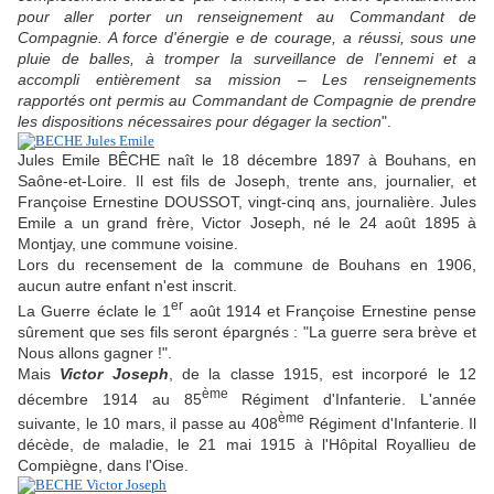
pour aller porter un renseignement au Commandant de
Compagnie. A force d'énergie e de courage, a réussi, sous une
pluie de balles, à tromper la surveillance de l'ennemi et a
accompli entièrement sa mission – Les renseignements
rapportés ont permis au Commandant de Compagnie de prendre
les dispositions nécessaires pour dégager la section
".
Jules Emile BÊCHE naît le 18 décembre 1897 à Bouhans, en
Saône-et-Loire. Il est fils de Joseph, trente ans, journalier, et
Françoise Ernestine DOUSSOT, vingt-cinq ans, journalière. Jules
Emile a un grand frère, Victor Joseph, né le 24 août 1895 à
Montjay, une commune voisine.
Lors du recensement de la commune de Bouhans en 1906,
aucun autre enfant n'est inscrit.
er
La Guerre éclate le 1
août 1914 et Françoise Ernestine pense
sûrement que ses fils seront épargnés : "La guerre sera brève et
Nous allons gagner !".
Mais
Victor Joseph
, de la classe 1915, est incorporé le 12
ème
décembre 1914 au 85
Régiment d'Infanterie. L'année
ème
suivante, le 10 mars, il passe au 408
Régiment d'Infanterie. Il
décède, de maladie, le 21 mai 1915 à l'Hôpital Royallieu de
Compiègne, dans l'Oise.