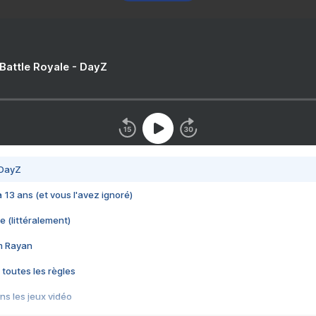
 Battle Royale - DayZ
 DayZ
 a 13 ans (et vous l'avez ignoré)
e (littéralement)
im Rayan
 toutes les règles
s les jeux vidéo