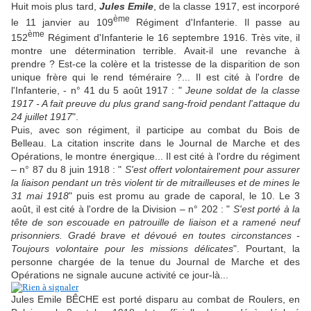
Huit mois plus tard,
Jules Emile
, de la classe 1917, est incorporé
ème
le 11 janvier au 109
Régiment d'Infanterie. Il passe au
ème
152
Régiment d'Infanterie le 16 septembre 1916. Très vite, il
montre une détermination terrible. Avait-il une revanche à
prendre ? Est-ce la colère et la tristesse de la disparition de son
unique frère qui le rend téméraire ?... Il est cité à l'ordre de
l'Infanterie, - n° 41 du 5 août 1917 : "
Jeune soldat de la classe
1917 - A fait preuve du plus grand sang-froid pendant l'attaque du
24 juillet 1917
".
Puis, avec son régiment, il participe au combat du Bois de
Belleau. La citation inscrite dans le Journal de Marche et des
Opérations, le montre énergique... Il est cité à l'ordre du régiment
– n° 87 du 8 juin 1918 : "
S'est offert volontairement pour assurer
la liaison pendant un très violent tir de mitrailleuses et de mines le
31 mai 1918
" puis est promu au grade de caporal, le 10. Le 3
août, il est cité à l'ordre de la Division – n° 202 : "
S'est porté à la
tête de son escouade en patrouille de liaison et a ramené neuf
prisonniers. Gradé brave et dévoué en toutes circonstances -
Toujours volontaire pour les missions délicates
". Pourtant, la
personne chargée de la tenue du Journal de Marche et des
Opérations ne signale aucune activité ce jour-là...
Jules Emile BÊCHE est porté disparu au combat de Roulers, en