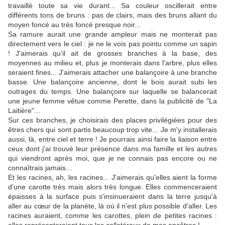
travaillé toute sa vie durant... Sa couleur oscillerait entre
différents tons de bruns : pas de clairs, mais des bruns allant du
moyen foncé au très foncé presque noir...
Sa ramure aurait une grande ampleur mais ne monterait pas
directement vers le ciel : je ne le vois pas pointu comme un sapin
! J'aimerais qu'il ait de grosses branches à la base, des
moyennes au milieu et, plus je monterais dans l'arbre, plus elles
seraient fines... J'aimerais attacher une balançoire à une branche
basse. Une balançoire ancienne, dont le bois aurait subi les
outrages du temps. Une balançoire sur laquelle se balancerait
une jeune femme vêtue comme Perette, dans la publicité de "La
Laitière"...
Sur ces branches, je choisirais des places privilégiées pour des
êtres chers qui sont partis beaucoup trop vite... Je m'y installerais
aussi, là, entre ciel et terre ! Je pourrais ainsi faire la liaison entre
ceux dont j'ai trouvé leur présence dans ma famille et les autres
qui viendront après moi, que je ne connais pas encore ou ne
connaîtrais jamais...
Et les racines, ah, les racines... J'aimerais qu'elles aient la forme
d'une carotte très mais alors très longue. Elles commenceraient
épaisses à la surface puis s'insinueraient dans la terre jusqu'à
aller au cœur de la planète, là où il n'est plus possible d'aller. Les
racines auraient, comme les carottes, plein de petites racines :