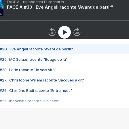
FACE A - un podcast Purecharts
FACE A #30 : Eve Angeli raconte "Avant de partir"
#30 : Eve Angeli raconte "Avant de partir"
#29 : MC Solaar raconte "Bouge de là"
28 : Lorie raconte "Je vais vite"
#27 : Christophe Willem raconte "Jacques a dit"
#26 : Chimène Badi raconte "Entre nous"
#25 : Indochine raconte "3e sexe"
#24 : Zaho raconte "C'est chelou"
#23 : Patrick Bruel raconte "Au café des délices"