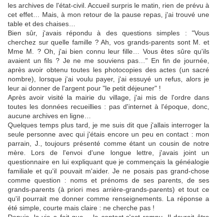
les archives de l'état-civil. Accueil surpris le matin, rien de prévu à
cet effet… Mais, à mon retour de la pause repas, j'ai trouvé une
table et des chaises…
Bien sûr, j'avais répondu à des questions simples : "Vous
cherchez sur quelle famille ? Ah, vos grands-parents sont M. et
Mme M. ? Oh, j'ai bien connu leur fille… Vous êtes sûre qu'ils
avaient un fils ? Je ne me souviens pas…" En fin de journée,
après avoir obtenu toutes les photocopies des actes (un sacré
nombre), lorsque j'ai voulu payer, j'ai essuyé un refus, alors je
leur ai donner de l'argent pour "le petit déjeuner" !
Après avoir visité la mairie du village, j'ai mis de l'ordre dans
toutes les données recueillies : pas d'internet à l'époque, donc,
aucune archives en ligne…
Quelques temps plus tard, je me suis dit que j'allais interroger la
seule personne avec qui j'étais encore un peu en contact : mon
parrain, J., toujours présenté comme étant un cousin de notre
mère. Lors de l'envoi d'une longue lettre, j'avais joint un
questionnaire en lui expliquant que je commençais la généalogie
familiale et qu'il pouvait m'aider. Je ne posais pas grand-chose
comme question : noms et prénoms de ses parents, de ses
grands-parents (à priori mes arrière-grands-parents) et tout ce
qu'il pourrait me donner comme renseignements. La réponse a
été simple, courte mais claire : ne cherche pas !