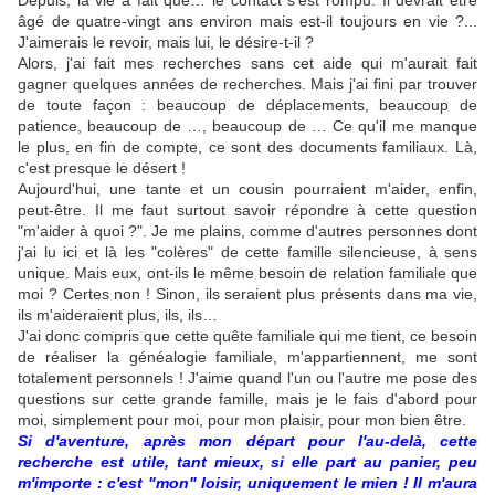
Depuis, la vie a fait que… le contact s'est rompu. Il devrait être
âgé de quatre-vingt ans environ mais est-il toujours en vie ?...
J'aimerais le revoir, mais lui, le désire-t-il ?
Alors, j'ai fait mes recherches sans cet aide qui m'aurait fait
gagner quelques années de recherches. Mais j'ai fini par trouver
de toute façon : beaucoup de déplacements, beaucoup de
patience, beaucoup de …, beaucoup de … Ce qu'il me manque
le plus, en fin de compte, ce sont des documents familiaux. Là,
c'est presque le désert !
Aujourd'hui, une tante et un cousin pourraient m'aider, enfin,
peut-être. Il me faut surtout savoir répondre à cette question
"m'aider à quoi ?". Je me plains, comme d'autres personnes dont
j'ai lu ici et là les "colères" de cette famille silencieuse, à sens
unique. Mais eux, ont-ils le même besoin de relation familiale que
moi ? Certes non ! Sinon, ils seraient plus présents dans ma vie,
ils m'aideraient plus, ils, ils…
J'ai donc compris que cette quête familiale qui me tient, ce besoin
de réaliser la généalogie familiale, m'appartiennent, me sont
totalement personnels ! J'aime quand l'un ou l'autre me pose des
questions sur cette grande famille, mais je le fais d'abord pour
moi, simplement pour moi, pour mon plaisir, pour mon bien être.
Si d'aventure, après mon départ pour l'au-delà, cette
recherche est utile, tant mieux, si elle part au panier, peu
m'importe : c'est "mon" loisir, uniquement le mien ! Il m'aura